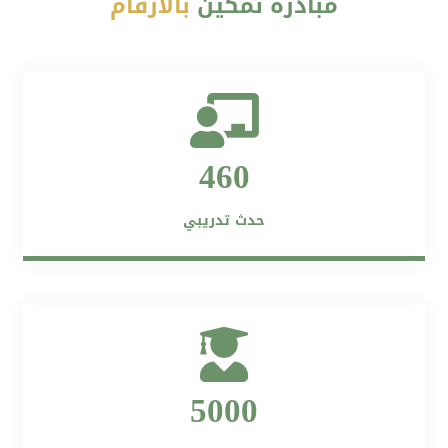
مبادرة تمكين
بالأرقام
460
حدث تدريبي
5000