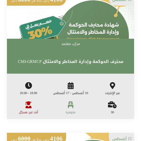
ر.س. بدلاً من
ر.س.
مدرّب معتمد
محترف الحوكمة وإدارة المخاطر والامتثال CMI-GRMCP
عبر الإنترنت
10 أغسطس - 17 أغسطس
18:00 - 20:00
30
متوفرة
أنت غير مسجّل
6000
4106
15 أغسطس
ر.س. بدلاً من
ر.س.