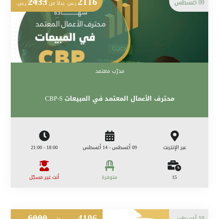
2433
2116
09 أغسطس
ر.س. بدلاً من
ر.س.
مدرّب معتمد
محترف الأعمال المعتمد في المبيعات CBP-S
عبر الإنترنت
09 أغسطس - 14 أغسطس
18:00 - 21:00
15
متوفرة
أنت غير مسجّل
6000
4106
10 أغسطس