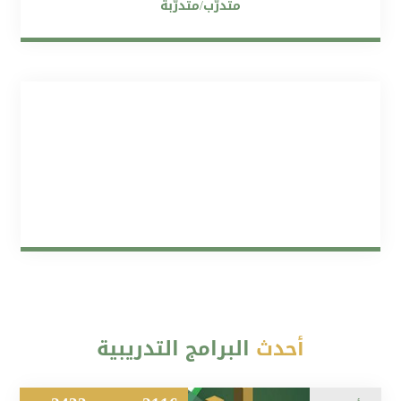
متدرّب/متدرّبة
أحدث
البرامج التدريبية