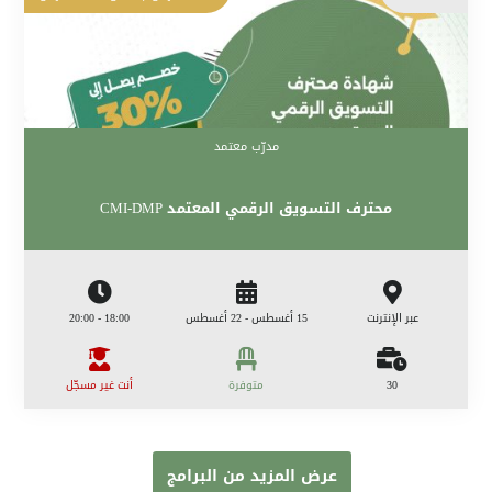
مدرّب معتمد
محترف التسويق الرقمي المعتمد CMI-DMP
عبر الإنترنت
15 أغسطس - 22 أغسطس
18:00 - 20:00
30
متوفرة
أنت غير مسجّل
عرض المزيد من البرامج